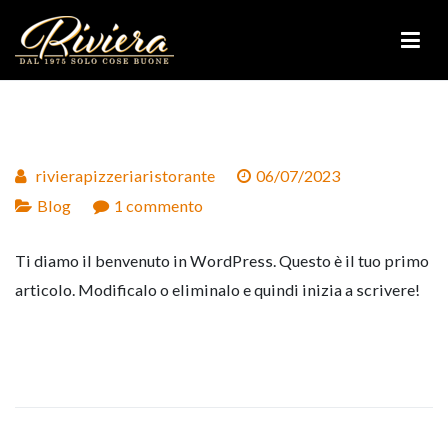
Vai
al
contenuto
Riviera Pizzeria Ristorante
rivierapizzeriaristorante
06/07/2023
su
Blog
1 commento
Ciao
Ti diamo il benvenuto in WordPress. Questo è il tuo primo
mondo!
articolo. Modificalo o eliminalo e quindi inizia a scrivere!